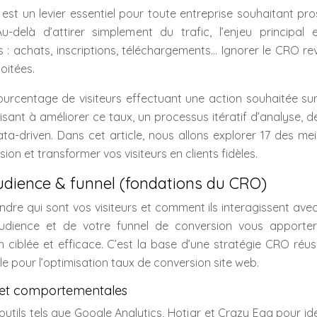
est un levier essentiel pour toute entreprise souhaitant pr
-delà d’attirer simplement du trafic, l’enjeu principal 
 : achats, inscriptions, téléchargements… Ignorer le CRO re
oitées.
ourcentage de visiteurs effectuant une action souhaitée sur
isant à améliorer ce taux, un processus itératif d’analyse, d
-driven. Dans cet article, nous allons explorer 17 des mei
on et transformer vos visiteurs en clients fidèles.
udience & funnel (fondations du CRO)
endre qui sont vos visiteurs et comment ils interagissent ave
audience et de votre funnel de conversion vous apporte
 ciblée et efficace. C’est la base d’une stratégie CRO réus
e pour l’optimisation taux de conversion site web.
 et comportementales
tils tels que Google Analytics, Hotjar et Crazy Egg pour ide