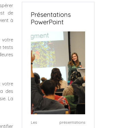
ospérer
est de
Présentations
vient à
PowerPoint
 votre
e tests
lleures
c votre
ra des
sie. La
Les présentations
ntifier