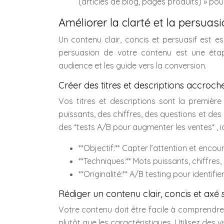
(articles de blog, pages produits) » po
Améliorer la clarté et la persua
Un contenu clair, concis et persuasif est esse
persuasion de votre contenu est une étap
audience et les guide vers la conversion.
Créer des titres et descriptions accroch
Vos titres et descriptions sont la première
puissants, des chiffres, des questions et des 
des *tests A/B pour augmenter les ventes* , ide
**Objectif:** Capter l’attention et encour
**Techniques:** Mots puissants, chiffres
**Originalité:** A/B testing pour identifi
Rédiger un contenu clair, concis et axé
Votre contenu doit être facile à comprendre 
plutôt que les caractéristiques. Utilisez des 