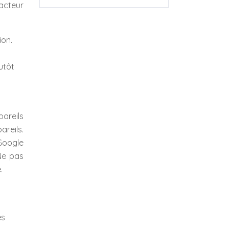
facteur
ion.
utôt
pareils
areils.
 Google
 Ne pas
.
es