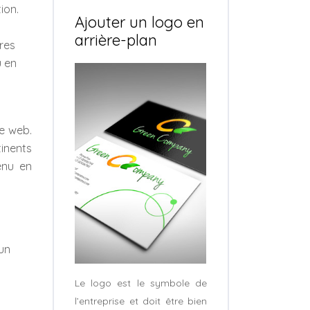
ion.
Ajouter un logo en
arrière-plan
ires
u en
te web.
tinents
enu en
 un
Le logo est le symbole de
l’entreprise et doit être bien