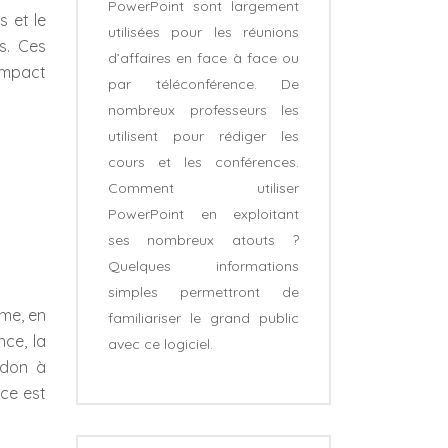
PowerPoint sont largement
s et le
utilisées pour les réunions
s. Ces
d’affaires en face à face ou
’impact
par téléconférence. De
nombreux professeurs les
utilisent pour rédiger les
cours et les conférences.
Comment utiliser
PowerPoint en exploitant
ses nombreux atouts ?
Quelques informations
simples permettront de
rme, en
familiariser le grand public
nce, la
avec ce logiciel.
andon à
ace est