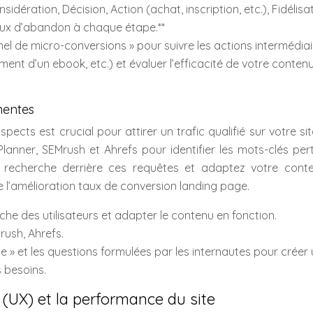
sidération, Décision, Action (achat, inscription, etc.), Fidélisat
s taux d’abandon à chaque étape.**
unnel de micro-conversions » pour suivre les actions intermédia
ement d’un ebook, etc.) et évaluer l’efficacité de votre conten
nentes
pects est crucial pour attirer un trafic qualifié sur votre si
anner, SEMrush et Ahrefs pour identifier les mots-clés per
 de recherche derrière ces requêtes et adaptez votre cont
 l’amélioration taux de conversion landing page.
erche des utilisateurs et adapter le contenu en fonction.
rush, Ahrefs.
aîne » et les questions formulées par les internautes pour créer
 besoins.
r (UX) et la performance du site