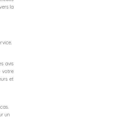
vers la
rvice.
es avis
e votre
eurs et
 cas.
ur un