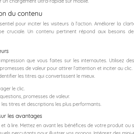
ur un chargement ultra-rapide sur mobile.
sion du contenu
ntiel pour inciter les visiteurs à l’action. Améliorer la clart
e cruciale. Un contenu pertinent répond aux besoins de
eurs
 impression que vous faites sur les internautes. Utilisez d
promesses de valeur pour attirer l’attention et inciter au clic
ntifier les titres qui convertissent le mieux.
ager le clic.
, questions, promesses de valeur.
er les titres et descriptions les plus performants.
 sur les avantages
et à lire. Mettez en avant les bénéfices de votre produit ou 
visuels percutants pour illustrer vos propos. Intégrez des mini