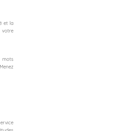
é et la
 votre
es mots
. Menez
service
-études