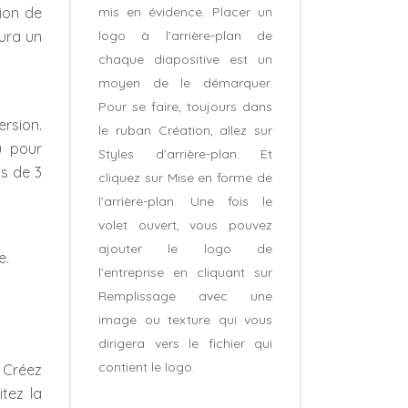
mis en évidence. Placer un
tion de
logo à l’arrière-plan de
aura un
chaque diapositive est un
moyen de le démarquer.
Pour se faire, toujours dans
rsion.
le ruban Création, allez sur
u pour
Styles d’arrière-plan. Et
us de 3
cliquez sur Mise en forme de
l’arrière-plan. Une fois le
volet ouvert, vous pouvez
ajouter le logo de
e.
l’entreprise en cliquant sur
Remplissage avec une
image ou texture qui vous
dirigera vers le fichier qui
contient le logo.
. Créez
itez la